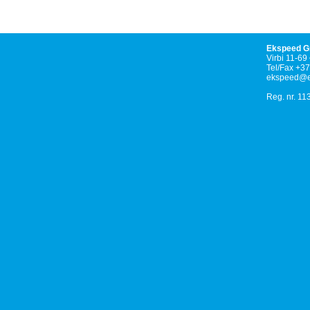
Ekspeed G
Virbi 11-69 
Tel/Fax +3
ekspeed@em
Reg. nr. 1